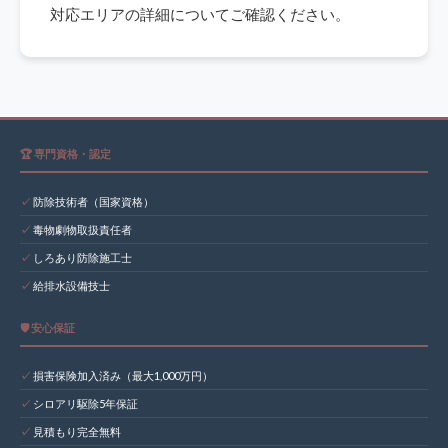
対応エリアの詳細についてご確認ください。
🏆 専門資格・認定
防除技術者（国家資格）
毒物劇物取扱責任者
しろあり防除施工士
給排水設備技士
🛡️ 安心保証
損害保険加入済み（最大1,000万円）
シロアリ駆除5年保証
見積もり完全無料