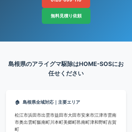
無料見積り依頼
島根県のアライグマ駆除はHOME-SOSにお
任せください
🏠
島根県全域対応｜主要エリア
松江市
浜田市
出雲市
益田市
大田市
安来市
江津市
雲南
市
奥出雲町
飯南町
川本町
美郷町
邑南町
津和野町
吉賀
町