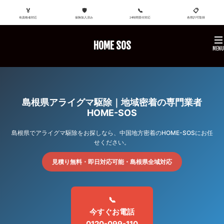
🏅
🛡️
📞
📋
有資格者対応
保険加入済み
24時間受付対応
各県許可取得
HOME SOS
島根県アライグマ駆除｜地域密着の専門業者
HOME-SOS
島根県でアライグマ駆除をお探しなら、中国地方密着のHOME-SOSにお任
せください。
見積り無料・即日対応可能・島根県全域対応
📞
今すぐお電話
0120-099-110