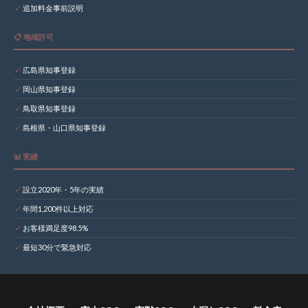
追加料金事前説明
📋 地域許可
広島県知事登録
岡山県知事登録
鳥取県知事登録
島根県・山口県知事登録
📊 実績
設立2020年・5年の実績
年間1,200件以上対応
お客様満足度98.5%
最短30分で緊急対応