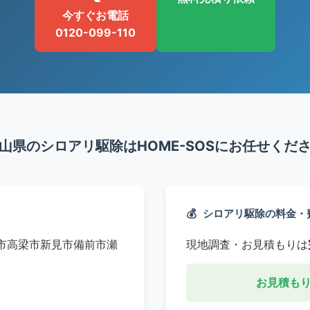
今すぐお電話
0120-099-110
山県のシロアリ駆除はHOME-SOSにお任せくだ
💰
シロアリ駆除の料金・
市
高梁市
新見市
備前市
瀬
現地調査・お見積もりは
お見積も